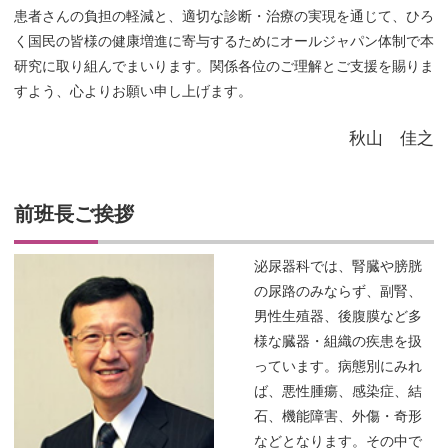
患者さんの負担の軽減と、適切な診断・治療の実現を通じて、ひろ
く国民の皆様の健康増進に寄与するためにオールジャパン体制で本
研究に取り組んでまいります。関係各位のご理解とご支援を賜りま
すよう、心よりお願い申し上げます。
秋山 佳之
前班長ご挨拶
泌尿器科では、腎臓や膀胱
の尿路のみならず、副腎、
男性生殖器、後腹膜など多
様な臓器・組織の疾患を扱
っています。病態別にみれ
ば、悪性腫瘍、感染症、結
石、機能障害、外傷・奇形
などとなります。その中で