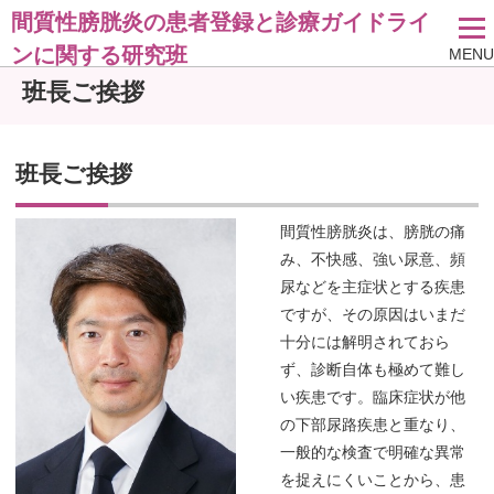
間質性膀胱炎の患者登録と診療ガイドライ
ンに関する研究班
MENU
班長ご挨拶
班長ご挨拶
間質性膀胱炎は、膀胱の痛
み、不快感、強い尿意、頻
尿などを主症状とする疾患
ですが、その原因はいまだ
十分には解明されておら
ず、診断自体も極めて難し
い疾患です。臨床症状が他
の下部尿路疾患と重なり、
一般的な検査で明確な異常
を捉えにくいことから、患