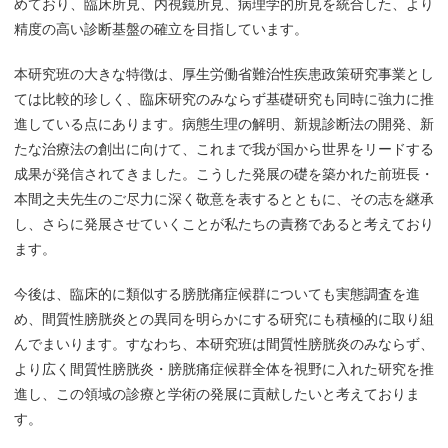
めており、臨床所見、内視鏡所見、病理学的所見を統合した、より
精度の高い診断基盤の確立を目指しています。
本研究班の大きな特徴は、厚生労働省難治性疾患政策研究事業とし
ては比較的珍しく、臨床研究のみならず基礎研究も同時に強力に推
進している点にあります。病態生理の解明、新規診断法の開発、新
たな治療法の創出に向けて、これまで我が国から世界をリードする
成果が発信されてきました。こうした発展の礎を築かれた前班長・
本間之夫先生のご尽力に深く敬意を表するとともに、その志を継承
し、さらに発展させていくことが私たちの責務であると考えており
ます。
今後は、臨床的に類似する膀胱痛症候群についても実態調査を進
め、間質性膀胱炎との異同を明らかにする研究にも積極的に取り組
んでまいります。すなわち、本研究班は間質性膀胱炎のみならず、
より広く間質性膀胱炎・膀胱痛症候群全体を視野に入れた研究を推
進し、この領域の診療と学術の発展に貢献したいと考えておりま
す。