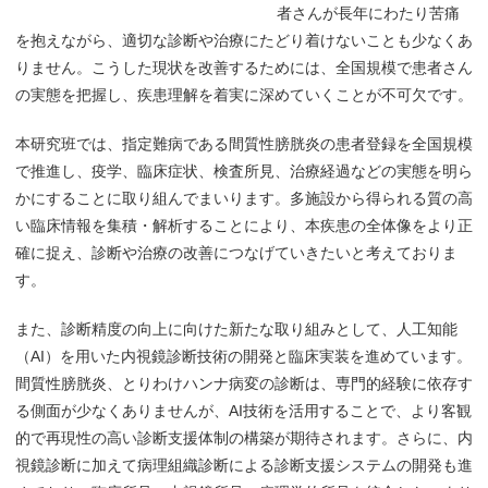
者さんが長年にわたり苦痛
を抱えながら、適切な診断や治療にたどり着けないことも少なくあ
りません。こうした現状を改善するためには、全国規模で患者さん
の実態を把握し、疾患理解を着実に深めていくことが不可欠です。
本研究班では、指定難病である間質性膀胱炎の患者登録を全国規模
で推進し、疫学、臨床症状、検査所見、治療経過などの実態を明ら
かにすることに取り組んでまいります。多施設から得られる質の高
い臨床情報を集積・解析することにより、本疾患の全体像をより正
確に捉え、診断や治療の改善につなげていきたいと考えておりま
す。
また、診断精度の向上に向けた新たな取り組みとして、人工知能
（AI）を用いた内視鏡診断技術の開発と臨床実装を進めています。
間質性膀胱炎、とりわけハンナ病変の診断は、専門的経験に依存す
る側面が少なくありませんが、AI技術を活用することで、より客観
的で再現性の高い診断支援体制の構築が期待されます。さらに、内
視鏡診断に加えて病理組織診断による診断支援システムの開発も進