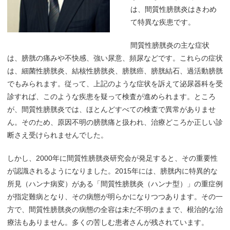
は、間質性膀胱炎はきわめ
て特異な疾患です。
間質性膀胱炎の主な症状
は、膀胱の痛みや不快感、強い尿意、頻尿などです。これらの症状
は、細菌性膀胱炎、結核性膀胱炎、膀胱癌、膀胱結石、過活動膀胱
でもみられます。従って、上記のような症状を訴えて泌尿器科を受
診すれば、このような疾患を疑って検査が進められます。ところ
が、間質性膀胱炎では、ほとんどすべての検査で異常がありませ
ん。そのため、原因不明の膀胱痛と扱われ、治療どころか正しい診
断さえ受けられませんでした。
しかし、2000年に間質性膀胱炎研究会が発足すると、その重要性
が認識されるようになりました。2015年には、膀胱内に特異的な
所見（ハンナ病変）がある「間質性膀胱炎（ハンナ型）」の重症例
が指定難病となり、その病態が明らかになりつつあります。その一
方で、間質性膀胱炎の病態の全容は未だ不明のままで、根治的な治
療法もありません。多くの苦しむ患者さんが残されています。